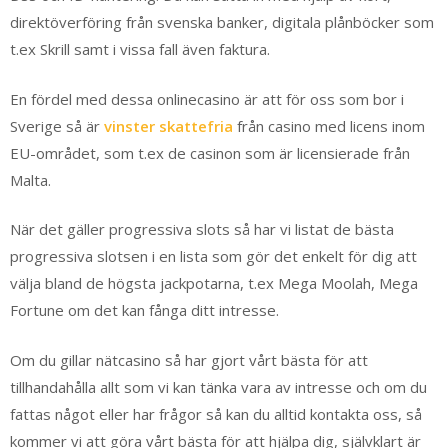
direktöverföring från svenska banker, digitala plånböcker som
t.ex Skrill samt i vissa fall även faktura.
En fördel med dessa onlinecasino är att för oss som bor i
Sverige så är
vinster skattefria
från casino med licens inom
EU-området, som t.ex de casinon som är licensierade från
Malta.
När det gäller progressiva slots så har vi listat de bästa
progressiva slotsen i en lista som gör det enkelt för dig att
välja bland de högsta jackpotarna, t.ex Mega Moolah, Mega
Fortune om det kan fånga ditt intresse.
Om du gillar nätcasino så har gjort vårt bästa för att
tillhandahålla allt som vi kan tänka vara av intresse och om du
fattas något eller har frågor så kan du alltid kontakta oss, så
kommer vi att göra vårt bästa för att hjälpa dig, självklart är