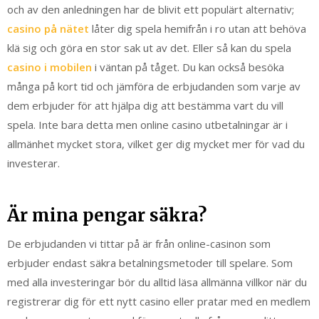
och av den anledningen har de blivit ett populärt alternativ;
casino på nätet
låter dig spela hemifrån i ro utan att behöva
klä sig och göra en stor sak ut av det. Eller så kan du spela
casino i mobilen
i väntan på tåget. Du kan också besöka
många på kort tid och jämföra de erbjudanden som varje av
dem erbjuder för att hjälpa dig att bestämma vart du vill
spela. Inte bara detta men online casino utbetalningar är i
allmänhet mycket stora, vilket ger dig mycket mer för vad du
investerar.
Är mina pengar säkra?
De erbjudanden vi tittar på är från online-casinon som
erbjuder endast säkra betalningsmetoder till spelare. Som
med alla investeringar bör du alltid läsa allmänna villkor när du
registrerar dig för ett nytt casino eller pratar med en medlem