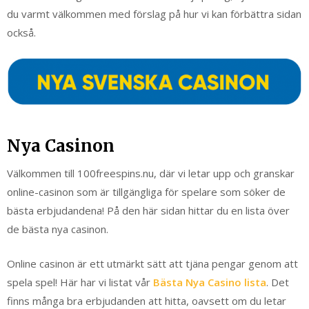
du varmt välkommen med förslag på hur vi kan förbättra sidan
också.
Nya Casinon
Välkommen till 100freespins.nu, där vi letar upp och granskar
online-casinon som är tillgängliga för spelare som söker de
bästa erbjudandena! På den här sidan hittar du en lista över
de bästa nya casinon.
Online casinon är ett utmärkt sätt att tjäna pengar genom att
spela spel! Här har vi listat vår
Bästa Nya Casino lista
. Det
finns många bra erbjudanden att hitta, oavsett om du letar